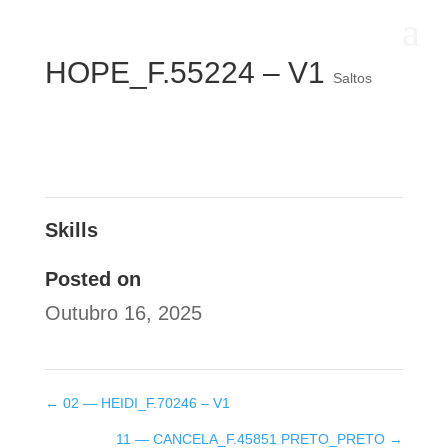
HOPE_F.55224 – V1
Saltos
Skills
Posted on
Outubro 16, 2025
←
02 — HEIDI_F.70246 – V1
11 — CANCELA_F.45851 PRETO_PRETO
→